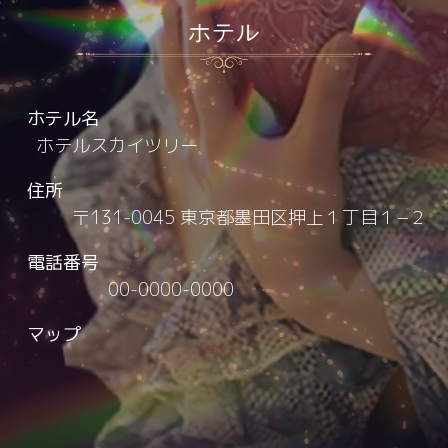
ホテル
ホテル名
ホテルスカイツリー
住所
〒131-0045 東京都墨田区押上１丁目１−２
電話番号
00-0000-0000
マップ