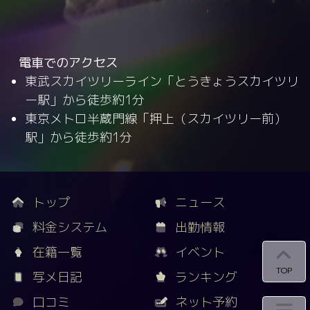
電車でのアクセス
東武スカイツリーライン「とうきょうスカイツリ
ー駅」から徒歩約1分
東京メトロ半蔵門線「押上（スカイツリー前）
駅」から徒歩約1分
トップ
ニュース
料金システム
出勤情報
在籍一覧
イベント
TOP
写メ日記
ランキング
口コミ
ネット予約